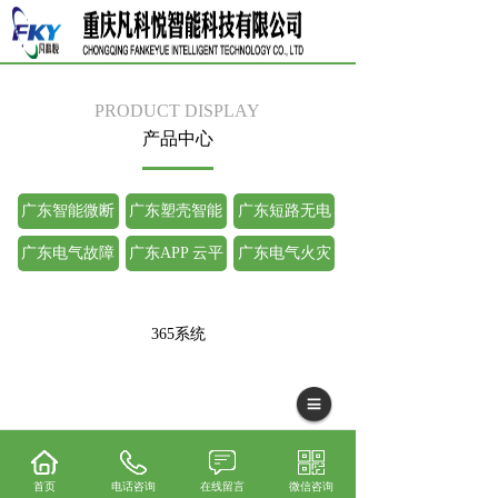
PRODUCT DISPLAY
产品中心
广东智能微断
广东塑壳智能
广东短路无电
断路器
弧保护器
广东电气故障
广东APP 云平
广东电气火灾
监控
台
监控探测器
365系统
首页
电话咨询
在线留言
微信咨询