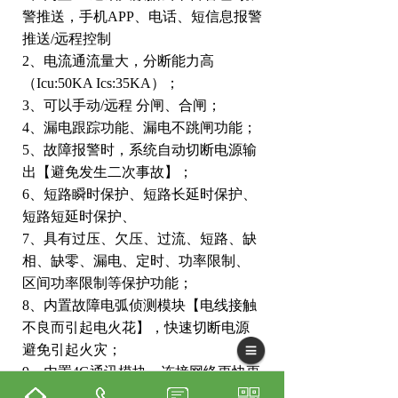
警推送，⼿机APP、电话、短信息报警
推送/远程控制
2、电流通流量⼤，分断能⼒⾼
（Icu:50KA Ics:35KA）；
3、可以⼿动/远程 分闸、合闸；
4、漏电跟踪功能、漏电不跳闸功能；
5、故障报警时，系统⾃动切断电源输
出【避免发⽣二次事故】；
6、短路瞬时保护、短路⻓延时保护、
短路短延时保护、
7、具有过压、⽋压、过流、短路、缺
相、缺零、漏电、定时、功率限制、
区间功率限制等保护功能；
8、内置故障电弧侦测模块【电线接触
不良⽽引起电⽕花】，快速切断电源
避免引起⽕灾；
9、内置4G通讯模块，连接⽹络更快更
稳定;